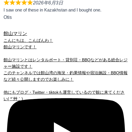
2026年6月3日
I saw one of these in Kazakhstan and I bought one.
Otis
館山マリン
こんにちは、こんばんわ！
館山マリンです！
館山マリンとはレンタルボート・貸別荘・BBQなどがある総合レジ
ャー施設です！
このチャンネルでは館山湾の海況・釣果情報や宿泊施設・BBQ情報
など続々公開しますのでお楽しみに！
他にもブログ・Twitter・tiktokも運営しているので観に来てくださ
い( *´艸｀)