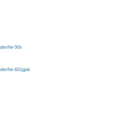
nder/he-90s
der/he-601gpiii