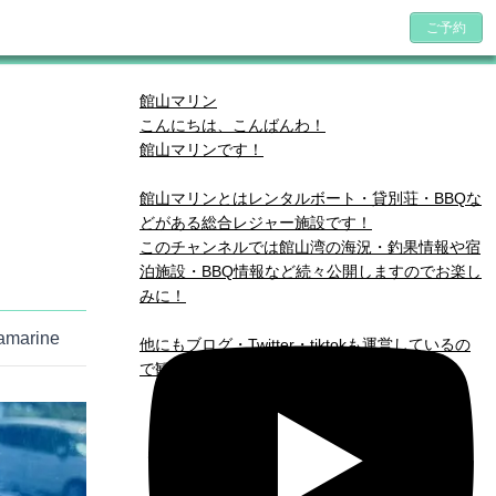
ご予約
館山マリン
こんにちは、こんばんわ！
館山マリンです！
館山マリンとはレンタルボート・貸別荘・BBQな
どがある総合レジャー施設です！
このチャンネルでは館山湾の海況・釣果情報や宿
泊施設・BBQ情報など続々公開しますのでお楽し
みに！
amarine
他にもブログ・Twitter・tiktokも運営しているの
で観に来てください( *´艸｀)