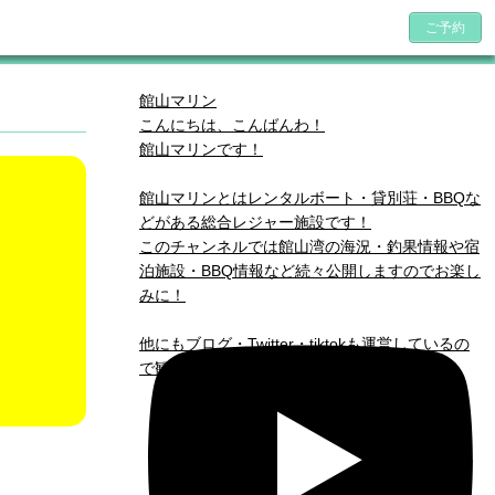
ご予約
館山マリン
こんにちは、こんばんわ！
館山マリンです！
館山マリンとはレンタルボート・貸別荘・BBQな
どがある総合レジャー施設です！
このチャンネルでは館山湾の海況・釣果情報や宿
泊施設・BBQ情報など続々公開しますのでお楽し
みに！
他にもブログ・Twitter・tiktokも運営しているの
で観に来てください( *´艸｀)